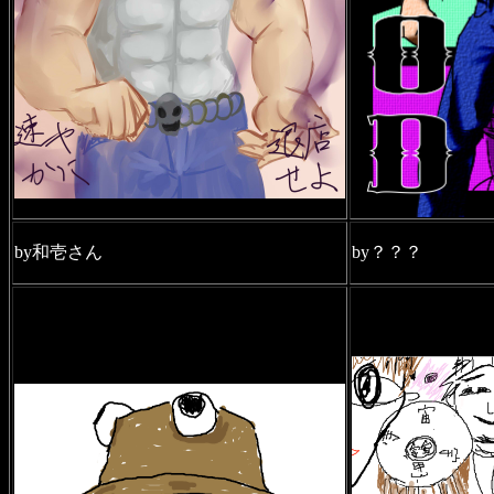
by和壱さん
by？？？