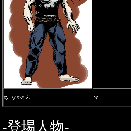
byTなかさん
by
-登場人物-