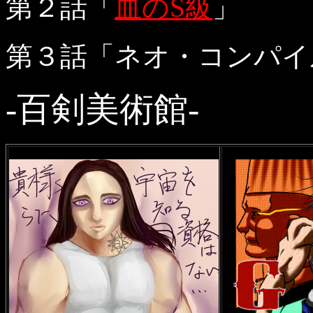
第２話「
血のS級
」
第３話「ネオ・コンパイ
-百剣美術館-